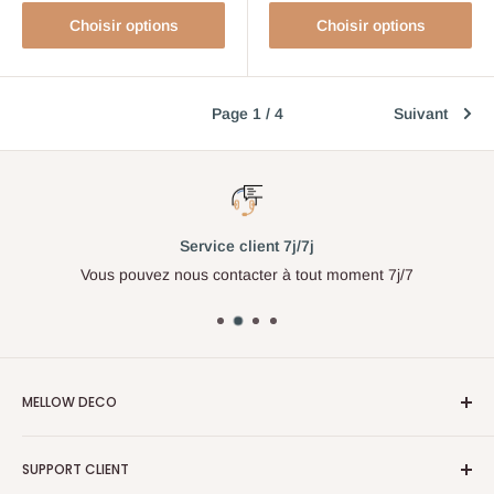
Choisir options
Choisir options
Page 1 / 4
Suivant
Service client 7j/7j
Vous pouvez nous contacter à tout moment 7j/7
MELLOW DECO
Adresse : Zone industrielle moulay rachid lotissement
SUPPORT CLIENT
khaldia, rue 5, Casablanca