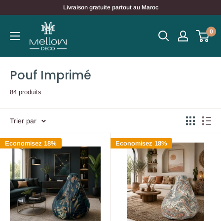
Passer
Livraison gratuite partout au Maroc
au
contenu
0
Pouf Imprimé
84 produits
Trier par
Economisez 18%
Economisez 18%