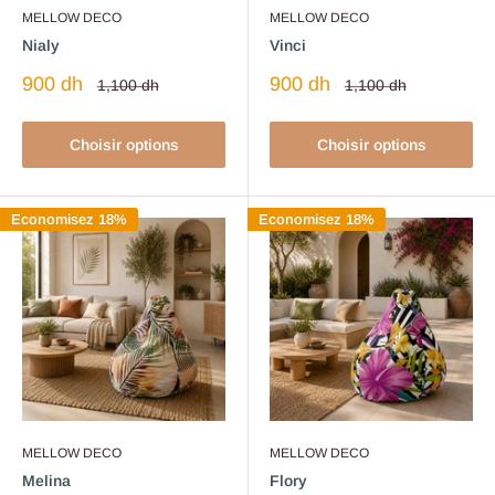
MELLOW DECO
MELLOW DECO
Nialy
Vinci
Prix
Prix
900 dh
900 dh
Prix
Prix
1,100 dh
1,100 dh
normal
normal
réduit
réduit
Choisir options
Choisir options
Economisez 18%
Economisez 18%
MELLOW DECO
MELLOW DECO
Melina
Flory