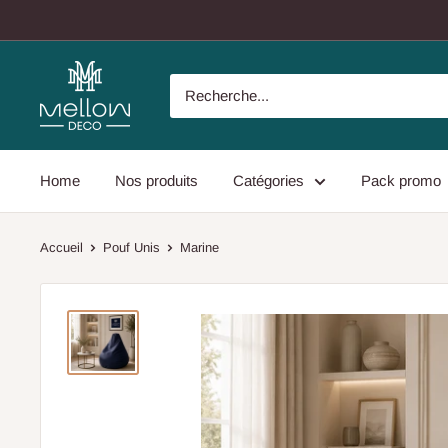
Passer
au
contenu
Home
Nos produits
Catégories
Pack promo
Accueil
Pouf Unis
Marine