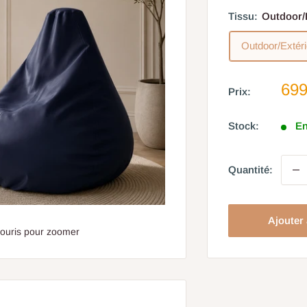
Tissu:
Outdoor/
Outdoor/Extér
Pri
699
Prix:
réd
Stock:
En
Quantité:
Ajouter
souris pour zoomer