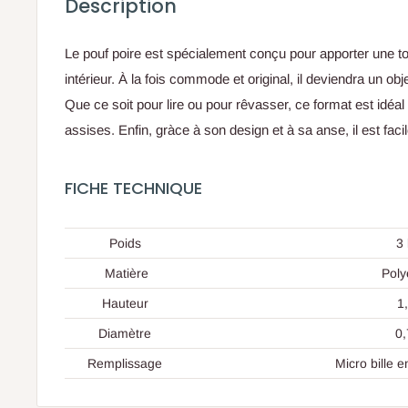
Description
Le
pouf poire
est spécialement conçu pour apporter une to
intérieur. À la fois commode et original, il deviendra un ob
Que ce soit pour lire ou pour rêvasser, ce format est idéal 
assises. Enfin, gràce à son design et à sa anse, il est fac
FICHE TECHNIQUE
Poids
3 
Matière
Poly
Hauteur
1,
Diamètre
0,
Remplissage
Micro bille e