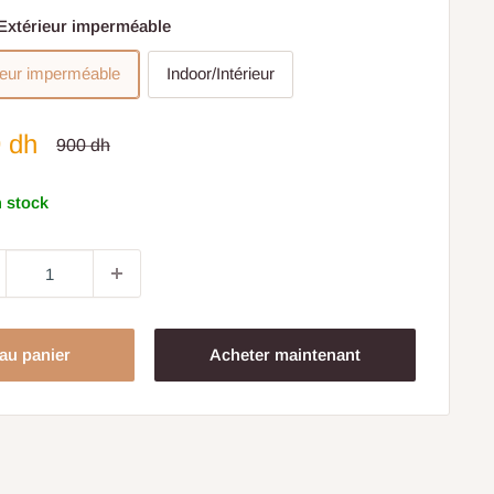
Extérieur imperméable
ieur imperméable
Indoor/Intérieur
x
 dh
Prix
900 dh
normal
uit
 stock
 au panier
Acheter maintenant