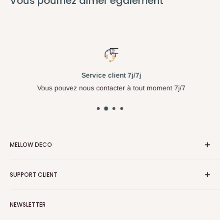
Vous pourriez aimer également
Service client 7j/7j
Vous pouvez nous contacter à tout moment 7j/7
MELLOW DECO
Adresse : Zone industrielle moulay rachid lotissement
SUPPORT CLIENT
khaldia, rue 5, Casablanca
Search
Contact : info@mellow-deco.com
NEWSLETTER
Politique de confidentialité
+212 6 23 34 55 58